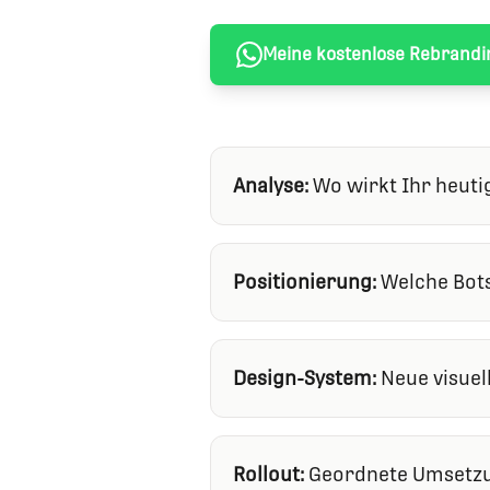
Meine kostenlose Rebrandi
Analyse
:
Wo wirkt Ihr heutig
Positionierung
:
Welche Bots
Design-System
:
Neue visuel
Rollout
:
Geordnete Umsetzun